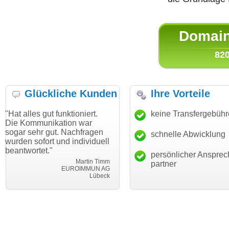
Domain 
820
Glückliche Kunden
Ihre Vorteile
gut funktioniert.
"Danke für den schnellen
keine Transfergebüh
"Ich bin d
nikation war
Transfer und guten Service!"
Wunschdo
 gut. Nachfragen
haben. Die
schnelle Abwicklung
Thomas Schäfer
rt und individuell
mein Busi
i can eckert communication GmbH
Würzburg
t."
hundertpro
persönlicher Ansprec
Martin Timm
partner
EUROIMMUN AG
Lübeck